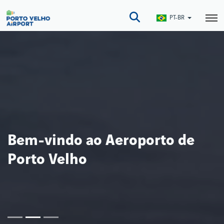
Pular
para
PT-BR
o
conteúdo
principal
Bem-vindo ao Aeroporto de
Porto Velho