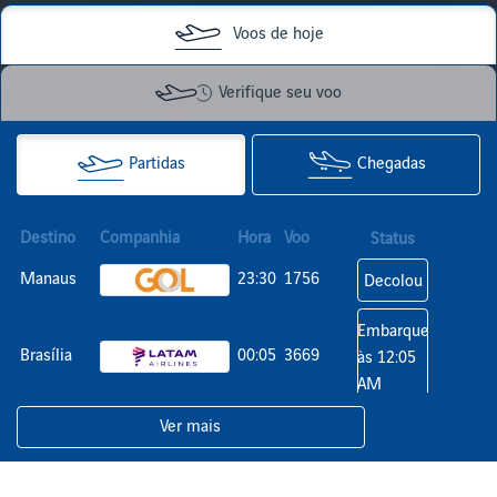
Voos de hoje
Verifique seu voo
Partidas
Chegadas
Destino
Companhia
Hora
Voo
Status
Manaus
23:30
1756
Decolou
Embarque
Brasília
00:05
3669
às 12:05
AM
Ver mais
Guarulhos
01:55
3662
Previsto
Belo
02:25
2696
Previsto