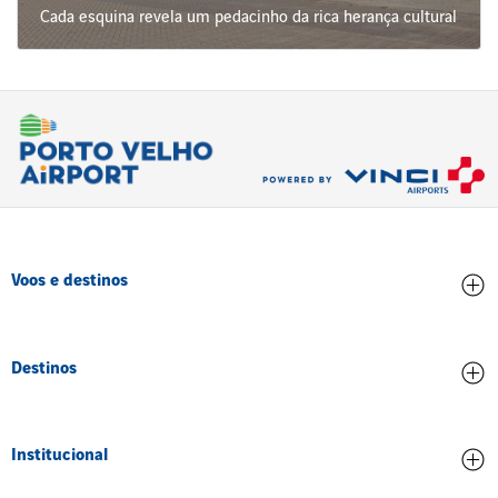
Cada esquina revela um pedacinho da rica herança cultural
Voos e destinos
Chegadas
Destinos
Partidas
Todos os destinos
Institucional