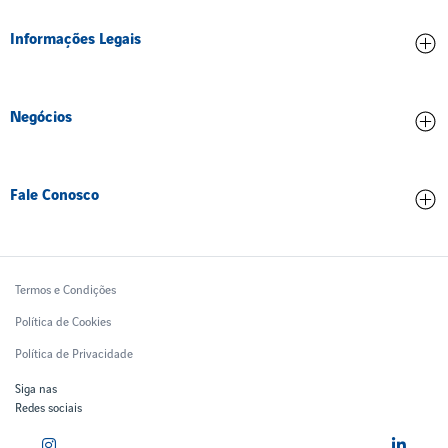
Credenciamento
Informações Legais
Ética e Compliance
Inovação
Contrato de concessão
Meio ambiente
Negócios
Dados operacionais
Pessoas
Partes Relacionadas
Comercial
Trabalhe Conosco
Qualidade de serviço
Fale Conosco
Tarifas Aeroportuárias
Treinamento
Relatórios Financeiros
Contatos
Ruido Aeronáutico
Ouvidoria
Termos e Condições
Política de Cookies
Política de Privacidade
Siga nas
Redes sociais