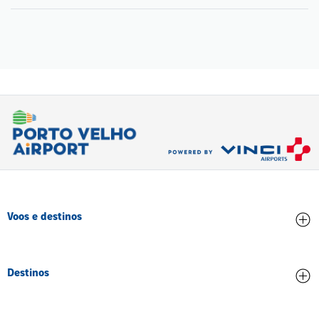
Voos e destinos
Chegadas
Destinos
Partidas
Todos os destinos