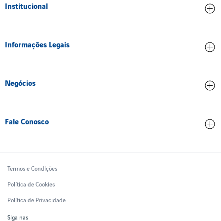
Institucional
Credenciamento
Informações Legais
Ética e Compliance
Inovação
Contrato de concessão
Meio ambiente
Negócios
Dados operacionais
Pessoas
Partes Relacionadas
Comercial
Trabalhe Conosco
Qualidade de serviço
Fale Conosco
Tarifas Aeroportuárias
Treinamento
Relatórios Financeiros
Contatos
Ruido Aeronáutico
Ouvidoria
Termos e Condições
Política de Cookies
Política de Privacidade
Siga nas